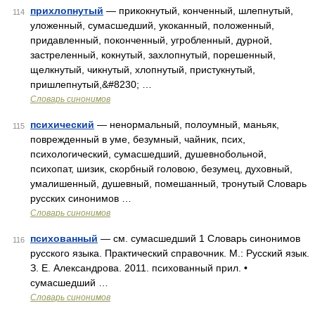
прихлопнутый
— прикокнутый, конченный, шлепнутый,
114
уложенный, сумасшедший, укоканный, положенный,
придавленный, поконченный, угробленный, дурной,
застреленный, кокнутый, захлопнутый, порешенный,
щелкнутый, чикнутый, хлопнутый, пристукнутый,
пришлепнутый,&#8230; …
Словарь синонимов
психический
— ненормальный, полоумный, маньяк,
115
поврежденный в уме, безумный, чайник, псих,
психологический, сумасшедший, душевнобольной,
психопат, шизик, скорбный головою, безумец, духовный,
умалишенный, душевный, помешанный, тронутый Словарь
русских синонимов …
Словарь синонимов
психованный
— см. сумасшедший 1 Словарь синонимов
116
русского языка. Практический справочник. М.: Русский язык.
З. Е. Александрова. 2011. психованный прил. •
сумасшедший …
Словарь синонимов