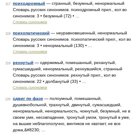
психодромный
— странный, безумный, ненормальный
117
Словарь русских синонимов. психодромный прил., кол во
синонимов: 3 • безумный (72) • …
Словарь синонимов
психопатический
— неуравновешенный, ненормальный
118
Словарь русских синонимов. психопатический прил., кол во
синонимов: 3 • ненормальный (130) • …
Словарь синонимов
рехнутый
— одержимый, помешанный, реханутый,
119
сумасшедший, ненормальный, рехнувшийся, странный
Словарь русских синонимов. рехнутый прил., кол во
синонимов: 22 • долбанутый (33) • …
Словарь синонимов
сдвиг по фазе
— полоумный, помешанный,
120
душевнобольной, трахнутый, двинутый, сумасшедший,
ненормальный, ненормальность, чокнутый, безумный, не в
своем уме, несовпадение, тронутый умом, тронутый в уме,
на вышке неблагополучно, винтиков не хватает, не все
дома,&#8230; …